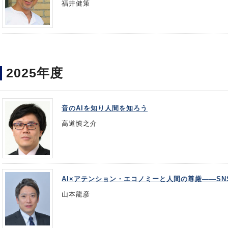
福井健策
2025年度
音のAIを知り人間を知ろう
高道慎之介
AI×アテンション・エコノミーと人間の尊厳――S
山本龍彦