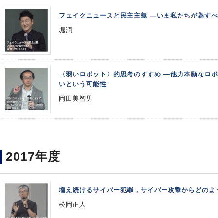
フェイクニュースと民主主義 ―いま私たちが為す
堀潤
〈弱いロボット〉的思考のすすめ ―他力本願なロ
いという可能性
岡田美智男
2017年度
増え続けるサイバー犯罪，サイバー攻撃からどのよ
松岡正人