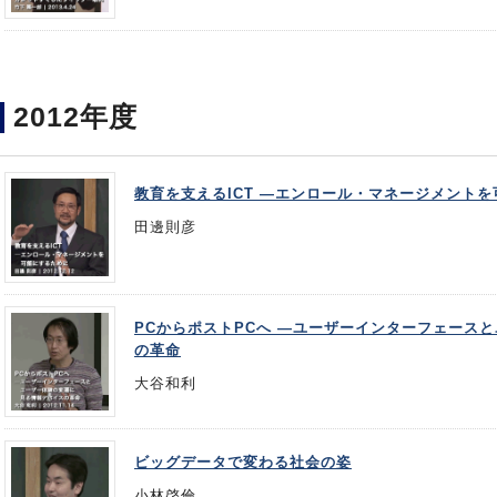
2012年度
教育を支えるICT ―エンロール・マネージメント
田邊則彦
PCからポストPCへ ―ユーザーインターフェース
の革命
大谷和利
ビッグデータで変わる社会の姿
小林啓倫