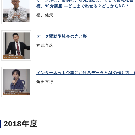
権」90分講座 ―どこまで出せる？どこからNG？
福井健策
データ駆動型社会の光と影
神武直彦
インターネット企業におけるデータとAIの作り方、
角田直行
2018年度