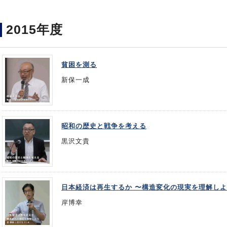
2015年度
貧困を測る
新保一成
昭和の歴史と戦争を考える
黒沢文貴
日本経済は再生するか 〜構造変化の現実を理解し
岸博幸