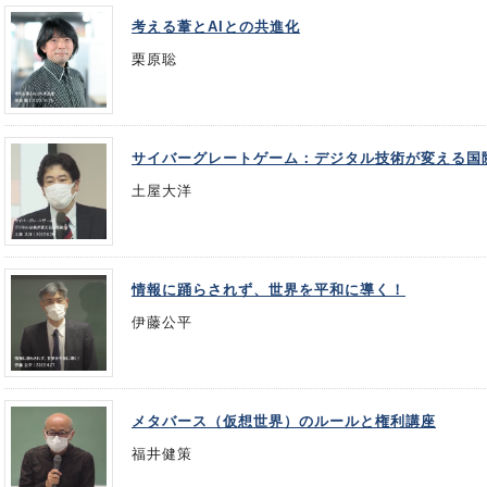
考える葦とAIとの共進化
栗原聡
サイバーグレートゲーム：デジタル技術が変える国
土屋大洋
情報に踊らされず、世界を平和に導く！
伊藤公平
メタバース（仮想世界）のルールと権利講座
福井健策