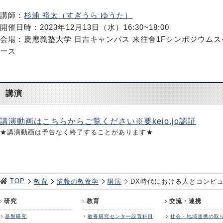
講師：
杉浦 裕太（すぎうら ゆうた）
開催日時：2023年12月13日（水）16:30~18:00
会場：慶應義塾大学 日吉キャンパス 来往舎1Fシンポジウムス
ース
講演
講演動画はこちらからご覧ください※要keio.jo認証
★講演動画は予告なく終了することがあります★
TOP
教育
情報の教養学
講演
DX時代における人とコンピ
研究
教育
交流・連携
基盤研究
教養研究センター設置科目
社会・地域連携の取