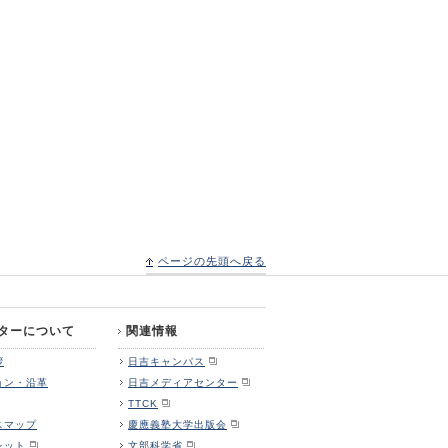
ページの先頭へ戻る
ターについて
関連情報
拶
日吉キャンパス
ョン・沿革
日吉メディアセンター
TTCK
スマップ
慶應義塾大学出版会
レット
文部科学省