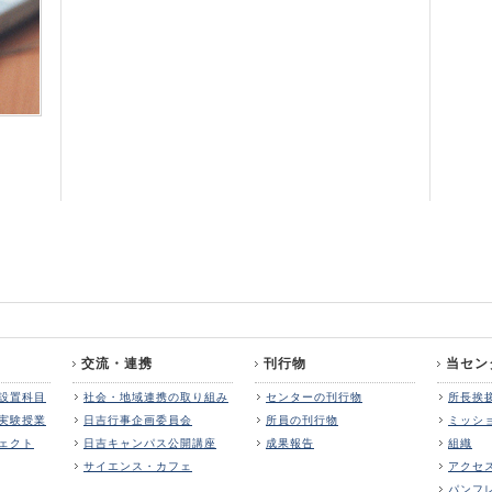
交流・連携
刊行物
当セン
設置科目
社会・地域連携の取り組み
センターの刊行物
所長挨
実験授業
日吉行事企画委員会
所員の刊行物
ミッシ
ェクト
日吉キャンパス公開講座
成果報告
組織
サイエンス・カフェ
アクセ
パンフ