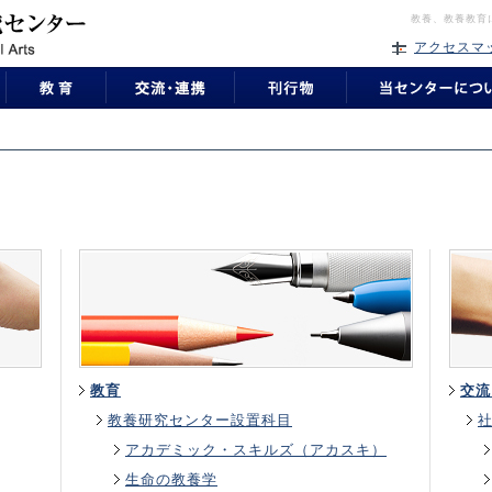
教養、教養教育
アクセスマ
教育
交流
教養研究センター設置科目
アカデミック・スキルズ（アカスキ）
生命の教養学