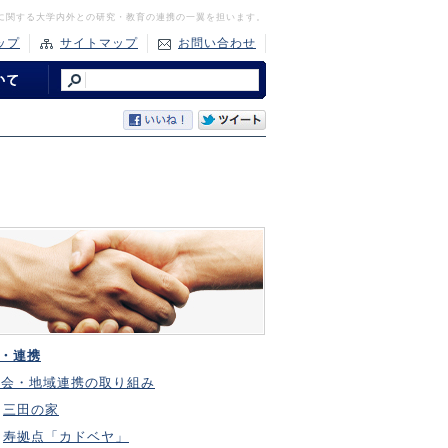
に関する大学内外との研究・教育の連携の一翼を担います。
ップ
サイトマップ
お問い合わせ
・連携
社会・地域連携の取り組み
三田の家
寿拠点「カドベヤ」