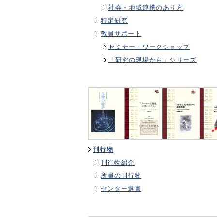
社会・地域連携のあり方
特定研究
教員サポート
セミナー・ワークショップ
「研究の現場から」シリーズ
刊行物
刊行物紹介
所員の刊行物
センター選書