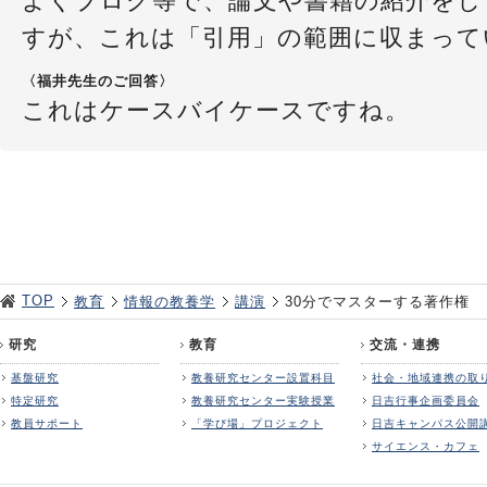
よくブログ等で、論文や書籍の紹介をし
すが、これは「引用」の範囲に収まって
〈福井先生のご回答〉
これはケースバイケースですね。
TOP
教育
情報の教養学
講演
30分でマスターする著作権
研究
教育
交流・連携
基盤研究
教養研究センター設置科目
社会・地域連携の取
特定研究
教養研究センター実験授業
日吉行事企画委員会
教員サポート
「学び場」プロジェクト
日吉キャンパス公開
サイエンス・カフェ