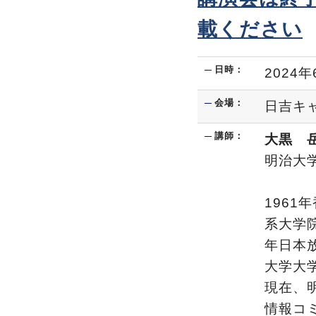
載ください
日時：
2024年
会場：
日吉キ
講師：
大黒 
明治大
196
系大学
年日本
大学大
現在、
情報コ