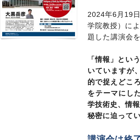
2024年6月
学院教授）に
題した講演会
「情報」とい
いていますが
的で捉えどこ
をテーマにし
学技術史、情
秘密に迫って
講演会は終