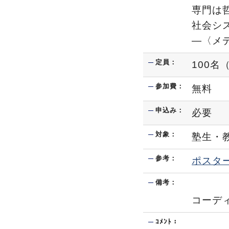
専門は
社会シ
―〈メ
定員：
100
参加費：
無料
申込み：
必要
対象：
塾生・
参考：
ポスタ
備考：
コーデ
ｺﾒﾝﾄ：