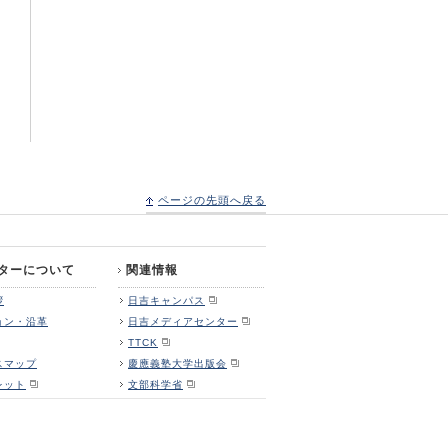
ページの先頭へ戻る
ターについて
関連情報
拶
日吉キャンパス
ョン・沿革
日吉メディアセンター
TTCK
スマップ
慶應義塾大学出版会
レット
文部科学省