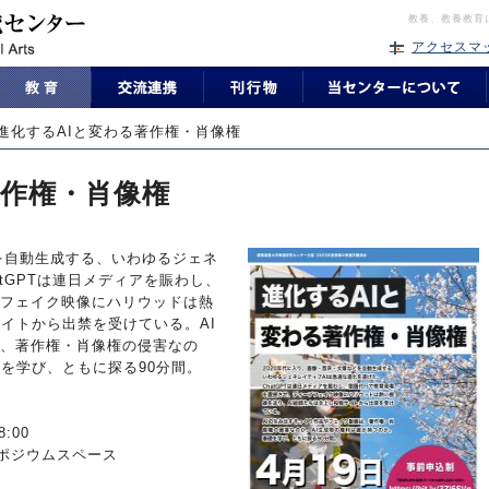
教養、教養教育
アクセスマ
進化するAIと変わる著作権・肖像権
著作権・肖像権
どを自動生成する、いわゆるジェネ
tGPTは連日メディアを賑わし、
フェイク映像にハリウッドは熱
イトから出禁を受けている。AI
、著作権・肖像権の侵害なの
を学び、ともに探る90分間。
:00
ンポジウムスペース