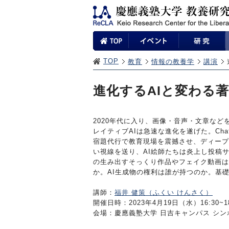
TOP
教育
情報の教養学
講演
進化するAIと変わる
2020年代に入り、画像・音声・文章な
レイティブAIは急速な進化を遂げた。Cha
宿題代行で教育現場を震撼させ、ディープ
い視線を送り、AI絵師たちは炎上し投稿サ
の生み出すそっくり作品やフェイク動画は
か。AI生成物の権利は誰が持つのか。基礎
講師：
福井 健策（ふくい けんさく）
開催日時：2023年4月19日（水）16:30~18
会場：慶應義塾大学 日吉キャンパス シ