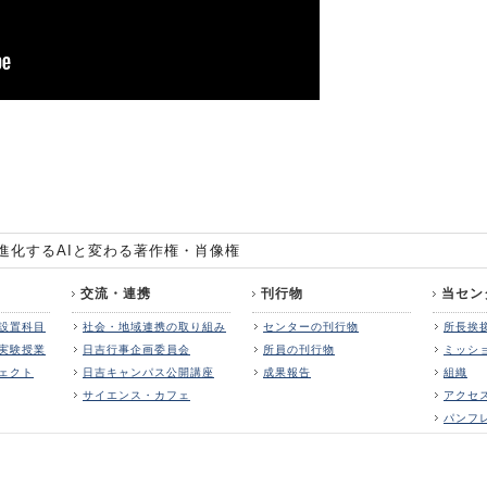
進化するAIと変わる著作権・肖像権
交流・連携
刊行物
当セン
設置科目
社会・地域連携の取り組み
センターの刊行物
所長挨
実験授業
日吉行事企画委員会
所員の刊行物
ミッシ
ェクト
日吉キャンパス公開講座
成果報告
組織
サイエンス・カフェ
アクセ
パンフ