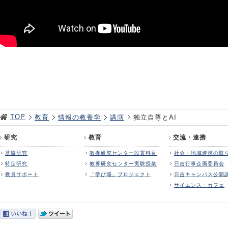
TOP
教育
情報の教養学
講演
独立自尊とAI
研究
教育
交流・連携
基盤研究
教養研究センター設置科目
社会・地域連携の取
特定研究
教養研究センター実験授業
日吉行事企画委員会
教員サポート
「学び場」プロジェクト
日吉キャンパス公開
サイエンス・カフェ