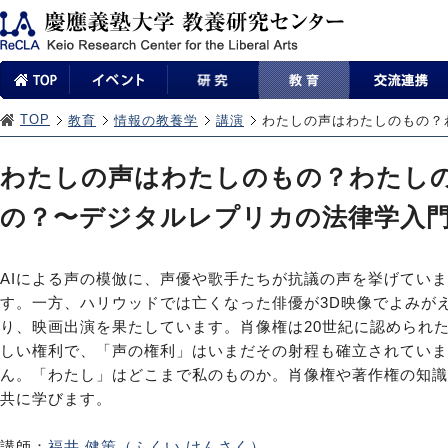
TOP
教育
情報の教養学
講演
わたしの声はわたしのもの？
わたしの声はわたしのもの？わたし
の？〜デジタルレプリカの法律学入
AIによる声の模倣に、声優や歌手たちが抗議の声を挙げていま
す。一方、ハリウッドでは亡くなった俳優が3D映像でよみが
り、映画出演を果たしています。肖像権は20世紀に認められ
しい権利で、「声の権利」はいまだその射程も確立されていま
ん。「わたし」はどこまで私のものか。肖像権や著作権の知識
共に学びます。
講師：
福井 健策（ふくい けんさく）