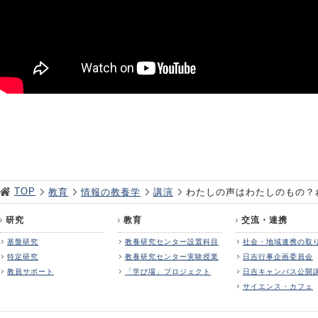
TOP
教育
情報の教養学
講演
わたしの声はわたしのもの？
研究
教育
交流・連携
基盤研究
教養研究センター設置科目
社会・地域連携の取
特定研究
教養研究センター実験授業
日吉行事企画委員会
教員サポート
「学び場」プロジェクト
日吉キャンパス公開
サイエンス・カフェ