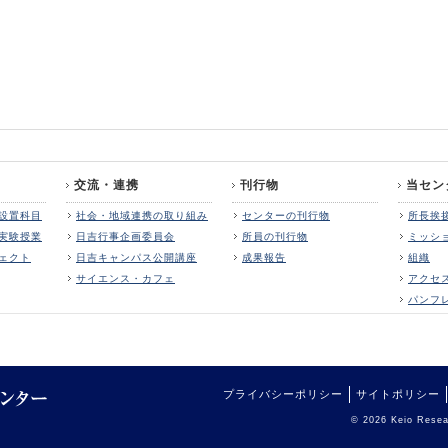
交流・連携
刊行物
当セン
設置科目
社会・地域連携の取り組み
センターの刊行物
所長挨
実験授業
日吉行事企画委員会
所員の刊行物
ミッシ
ェクト
日吉キャンパス公開講座
成果報告
組織
サイエンス・カフェ
アクセ
パンフ
プライバシーポリシー
サイトポリシー
© 2026 Keio Resear