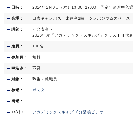
日時：
2024年2月8日（木）13:00~17:00（予定）※途中
会場：
日吉キャンパス 来往舎1階 シンポジウムスペー
講師：
＜発表者＞
2023年度「アカデミック・スキルズ」クラスⅠⅡ代
定員：
100名
参加費：
無料
申込み：
不要
対象：
塾生・教職員
参考：
ポスター
備考：
ｺﾒﾝﾄ：
アカデミックスキルズ10分講義ビデオ