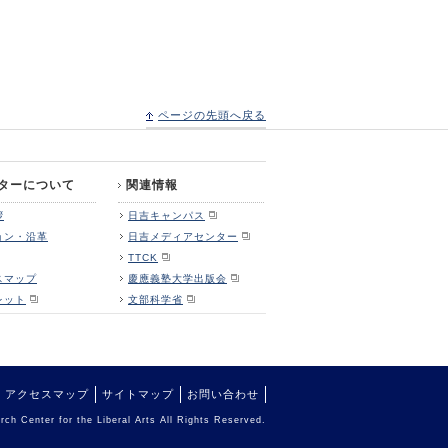
ページの先頭へ戻る
ターについて
関連情報
拶
日吉キャンパス
ョン・沿革
日吉メディアセンター
TTCK
スマップ
慶應義塾大学出版会
レット
文部科学省
アクセスマップ
サイトマップ
お問い合わせ
ch Center for the Liberal Arts All Rights Reserved.