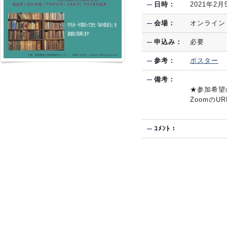
日時：
2021年2月
会場：
オンライン
申込み：
必要
参考：
ポスター
備考：
★参加希望の方
Zoomの
ｺﾒﾝﾄ：