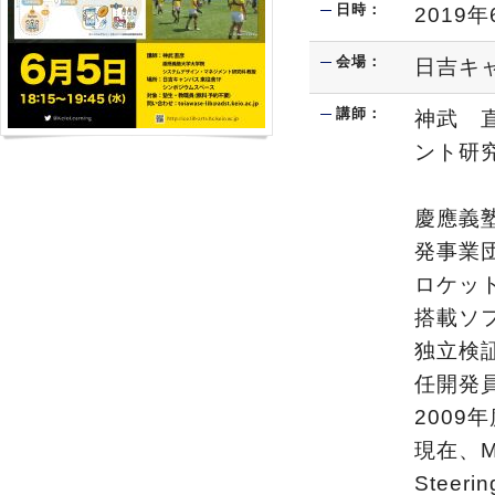
日時：
2019年
会場：
日吉キ
講師：
神武 
ント研
慶應義
発事業
ロケッ
搭載ソ
独立検
任開発
2009
現在、Mul
Steerin