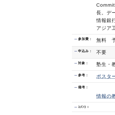
Comm
長。デ
情報銀
アジア
参加費：
無料 
申込み：
不要
対象：
塾生・
参考：
ポスタ
備考：
情報の
ｺﾒﾝﾄ：