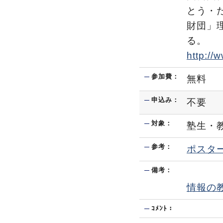
とう・
財団」理
る。
http://
参加費：
無料
申込み：
不要
対象：
塾生・
参考：
ポスタ
備考：
情報の
ｺﾒﾝﾄ：