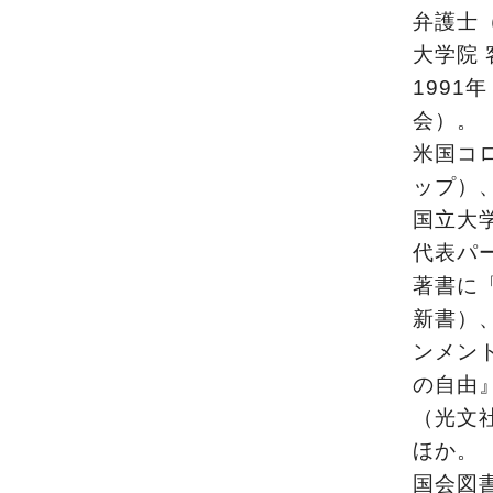
弁護士
大学院 
1991
会）。
米国コ
ップ）
国立大
代表パ
著書に
新書）
ンメン
の自由』
（光文
ほか。
国会図