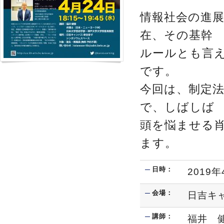
情報社会の進
在、その基幹
ルールとも言え
です。
今回は、制定
で、しばしば
頭を悩ませる肖
ます。
日時：
2019年
会場：
日吉キ
講師：
福井 