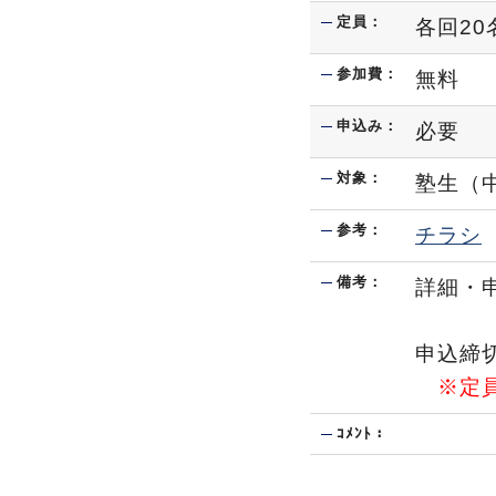
定員：
各回20
参加費：
無料
申込み：
必要
対象：
塾生（
参考：
チラシ
備考：
詳細・
申込締切
※定
ｺﾒﾝﾄ：