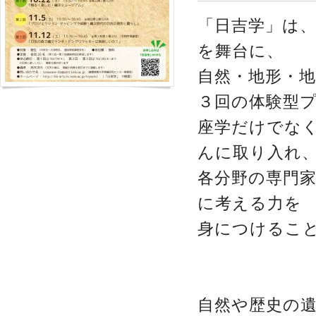
「日吉学」は
を舞台に、
自然・地形・
３回の体験型
座学だけでな
んに取り入れ
各分野の専門
に考える力を
身につけるこ
自然や歴史の