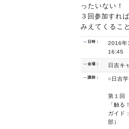
ったいない！
３回参加すれ
みえてくるこ
日時：
2016
16:45
会場：
日吉キ
講師：
○日吉
第１回 1
「触る
ガイド
部）