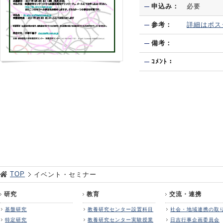
申込み：
必要
参考：
詳細はポス
備考：
ｺﾒﾝﾄ：
TOP
イベント・セミナー
研究
教育
交流・連携
基盤研究
教養研究センター設置科目
社会・地域連携の取
特定研究
教養研究センター実験授業
日吉行事企画委員会