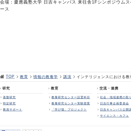
会場：慶應義塾大学 日吉キャンパス 来往舎1Fシンポジウムス
ース
TOP
教育
情報の教養学
講演
インテリジェンスにおける教
研究
教育
交流・連携
基盤研究
教養研究センター設置科目
社会・地域連携の取
特定研究
教養研究センター実験授業
日吉行事企画委員会
教員サポート
「学び場」プロジェクト
日吉キャンパス公開
サイエンス・カフェ