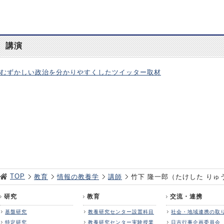
講演
むずかしい政治を分かりやすくしたツイッター取材
TOP
教育
情報の教養学
講師
竹下 隆一郎（たけした りゅ
研究
教育
交流・連携
基盤研究
教養研究センター設置科目
社会・地域連携の取
特定研究
教養研究センター実験授業
日吉行事企画委員会