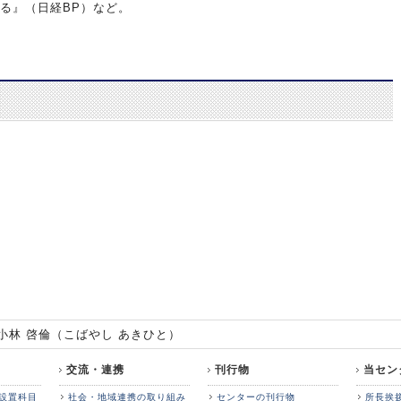
る』（日経BP）など。
小林 啓倫（こばやし あきひと）
交流・連携
刊行物
当セン
設置科目
社会・地域連携の取り組み
センターの刊行物
所長挨