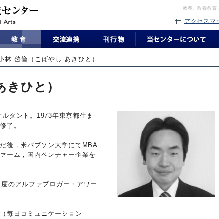
教養、教養教育
アクセスマ
小林 啓倫（こばやし あきひと）
 あきひと）
ルタント。1973年東京都生ま
修了。
だ後，米バブソン大学にてMBA
ァーム，国内ベンチャー企業を
1年度のアルファブロガー・アワー
（毎日コミュニケーション