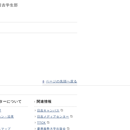
日吉学生部
ページの先頭へ戻る
ターについて
関連情報
拶
日吉キャンパス
ョン・沿革
日吉メディアセンター
TTCK
スマップ
慶應義塾大学出版会