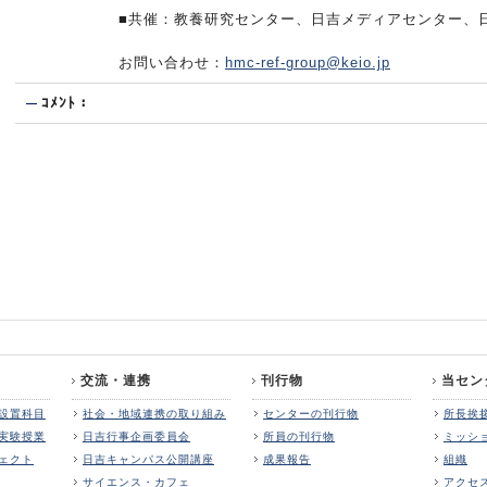
■共催：教養研究センター、日吉メディアセンター、
お問い合わせ：
hmc-ref-group@keio.jp
ｺﾒﾝﾄ：
交流・連携
刊行物
当セン
設置科目
社会・地域連携の取り組み
センターの刊行物
所長挨
実験授業
日吉行事企画委員会
所員の刊行物
ミッシ
ェクト
日吉キャンパス公開講座
成果報告
組織
サイエンス・カフェ
アクセ