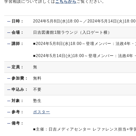
学習相談について詳しくは
こちらから
ご覧ください。
日時：
2024年5月8日(水)18:00～／2024年5月14日(火)18:0
会場：
日吉図書館1階ラウンジ（入口ゲート横）
講師：
■2024年5月8日(水)18:00～登壇メンバー：法政4年
■2024年5月14日(火)18:00～登壇メンバー：法政4年
定員：
無
参加費：
無料
申込み：
不要
対象：
塾生
参考：
ポスター
備考：
■主催：日吉メディアセンター レファレンス担当+学