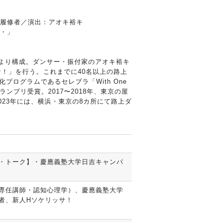
」履修者／演出：アオキ裕キ
・」
より構成。ダンサー・振付家のアオキ裕キ
ッサ！」を⾏う。これまでに40名以上の路上
プログラムであるセレブラ「With One
ランプリ受賞。2017〜2018年、東京の屋
2023年には、横浜・東京の8カ所にて路上ダ
・トーク】・慶應義塾⼤学⽇吉キャンパ
専任講師・認知⼼理学）、慶應義塾⼤学
者、新⼈Hソケリッサ！