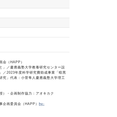
会（HAPP）
と」／慶應義塾⼤学教養研究センター設
／2023年度科学研究費助成事業「暗⿊
研究」代表：⼩菅隼⼈慶應義塾大学理工
授）・企画制作協⼒：アオキカク
企画委員会（HAPP）
hy-