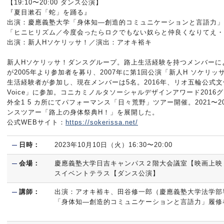
【19:10〜20:00 ダンス公演】
『夏⽬漱⽯「蛇」を踊る』
出演：慶應義塾⼤学「⾝体知―創造的コミュニケーションと⾔語⼒
「ヒニヒリズム／今度会ったらロクでもない奴らと仲良くなりてえ・
出演：新⼈Hソケリッサ！／演出：アオキ裕キ
新⼈Hソケリッサ！ダンスグループ。路上⽣活経験を持つメンバーに
が2005年より参加者を募り、2007年に第1回公演「新⼈H ソケリ
⽣活経験者が参加し、現在メンバーは5名。2016年、リオ五輪公式⽂化
Voice」に参加。コニカミノルタソーシャルデザインアワード2016グ
外全1 5 カ所にてパフォーマンス「⽇々荒野」ツアー開催。2021〜
ンスツアー「路上の⾝体祭典H！」を展開した。
公式WEBサイト：
https://sokerissa.net/
日時：
2023年10月10日（火）16:30〜20:00
会場：
慶應義塾⼤学⽇吉キャンパス２階⼤会議室【映画上映
スイベントテラス【ダンス公演】
講師：
出演：アオキ裕キ、⽥⾕修⼀郎（慶應義塾大学法学部
「⾝体知―創造的コミュニケーションと⾔語⼒」履修