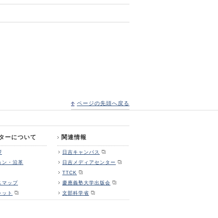
ページの先頭へ戻る
ターについて
関連情報
拶
日吉キャンパス
ョン・沿革
日吉メディアセンター
TTCK
スマップ
慶應義塾大学出版会
レット
文部科学省