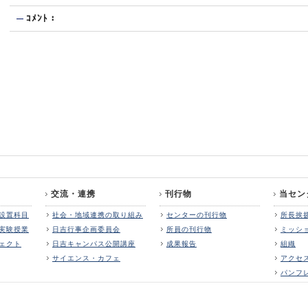
ｺﾒﾝﾄ：
交流・連携
刊行物
当セン
設置科目
社会・地域連携の取り組み
センターの刊行物
所長挨
実験授業
日吉行事企画委員会
所員の刊行物
ミッシ
ェクト
日吉キャンパス公開講座
成果報告
組織
サイエンス・カフェ
アクセ
パンフ