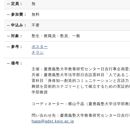
定員：
無
参加費：
無料
申込み：
不要
対象：
塾生・教職員・塾員、一般
参考：
ポスター
チラシ
備考：
主催：慶應義塾⼤学教養研究センター⽇吉⾏事企画委員
共催：慶應義塾⼤学法学部⽇吉設置科⽬「⼈であるこ
置科⽬「⾝体知―創造的コミュニケーションと⾔語⼒」
舞踏を芸術的カテゴリーとして確⽴するための実証的
学部教授
コーディネーター：横⼭千晶（慶應義塾大学法学部教
問い合わせ先：慶應義塾⼤学教養研究センター⽇吉⾏事
happ@adst.keio.ac.jp