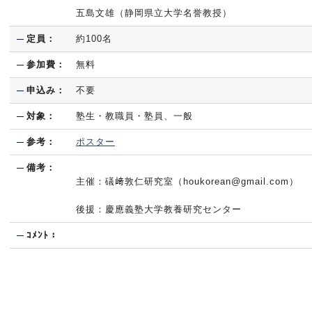
五島文雄（静岡県立大学名誉教授）
定員：
約100名
参加費：
無料
申込み：
不要
対象：
塾生・教職員・塾員、一般
参考：
ポスター
備考：
主催：礒﨑敦仁研究室（houkorean@gmail.com）
後援：慶應義塾大学教養研究センター
ｺﾒﾝﾄ：