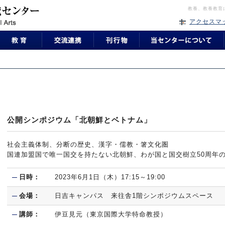
教養、教養教育
アクセスマ
公開シンポジウム「北朝鮮とベトナム」
社会主義体制、分断の歴史、漢字・儒教・箸文化圏
国連加盟国で唯一国交を持たない北朝鮮、わが国と国交樹立50周年
日時：
2023年6月1日（木）17:15～19:00
会場：
日吉キャンパス 来往舎1階シンポジウムスペース
講師：
伊豆見元（東京国際大学特命教授）