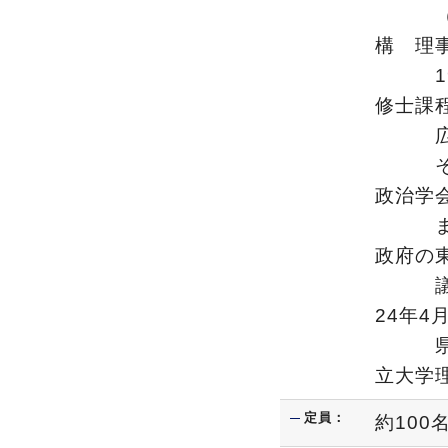
（政治
構 理
194
修士課
広島大
その間
政治学
また、
政府の
議長、
24年
県立大
立大学
定員：
約10