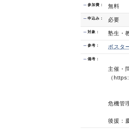
参加費：
無料
申込み：
必要
対象：
塾生・
参考：
ポスタ
備考：
主催・
（https:
info
事務
危機管
後援：