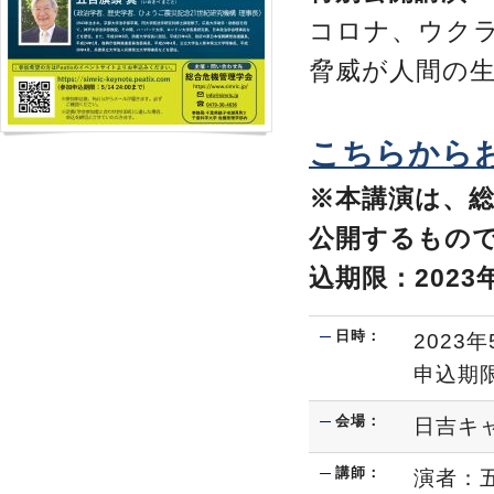
コロナ、ウク
脅威が人間の
こちらから
※本講演は、
公開するもの
込期限：2023
日時：
2023
申込期限
会場：
日吉キ
講師：
演者：