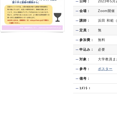
日時：
2023年5月
会場：
Zoom開催
講師：
浜田 和範
定員：
無
参加費：
無料
申込み：
必要
対象：
大学教員ま
参考：
ポスター
備考：
ｺﾒﾝﾄ：