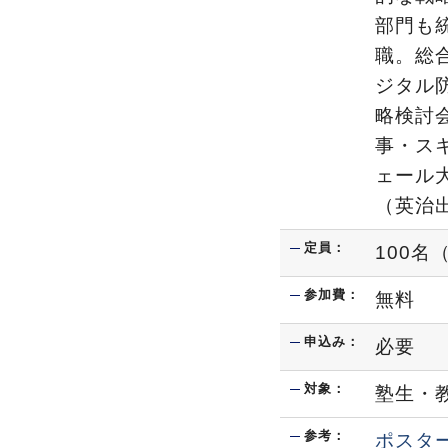
部門も統
職。総合
ジタル
略検討
事・ス
ェール
（英治出
定員：
100
参加費：
無料
申込み：
必要
対象：
塾生・
参考：
ポスタ