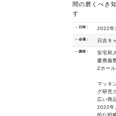
間の磨くべき
す
日時：
2022年
会場：
日吉キ
講師：
安宅和
慶應義
Zホー
マッキ
グ研究
広い商
202
的な戦