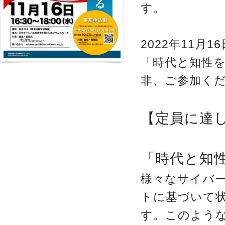
す。
2022年11
「時代と知性
非、ご参加く
【定員に達
「時代と知性
様々なサイバ
トに基づいて
す。このよう