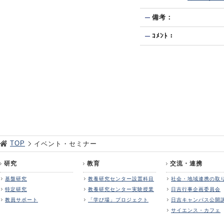
備考：
ｺﾒﾝﾄ：
TOP
イベント・セミナー
研究
教育
交流・連携
基盤研究
教養研究センター設置科目
社会・地域連携の取
特定研究
教養研究センター実験授業
日吉行事企画委員会
教員サポート
「学び場」プロジェクト
日吉キャンパス公開
サイエンス・カフェ