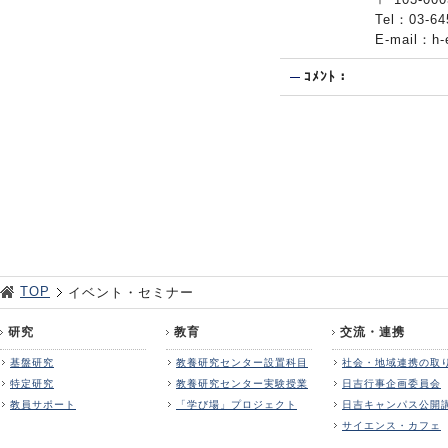
Tel：03
E-mail：h-
ｺﾒﾝﾄ：
TOP
イベント・セミナー
研究
教育
交流・連携
基盤研究
教養研究センター設置科目
社会・地域連携の取
特定研究
教養研究センター実験授業
日吉行事企画委員会
教員サポート
「学び場」プロジェクト
日吉キャンパス公開
サイエンス・カフェ