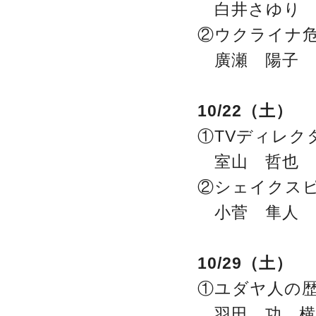
白井さゆり 
②ウクライナ危
廣瀬 陽子 
10/22（土）
①TVディレク
室山 哲也 
②シェイクス
小菅 隼人 
10/29（土）
①ユダヤ人の
羽田 功 横