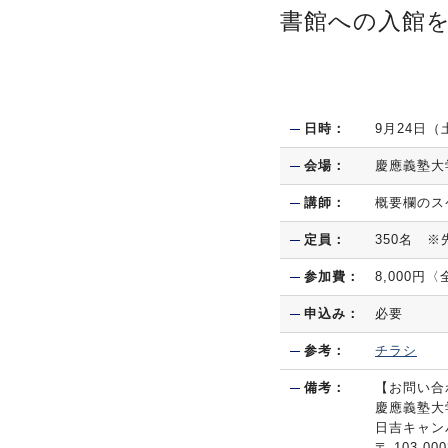
書館への入館
日時：
9月24日（
会場：
慶應義塾大
講師：
概要欄のス
定員：
350名 
参加費：
8,000円
申込み：
必要
参考：
チラシ
備考：
【お問い合
慶應義塾大
日吉キャン
〒 103-