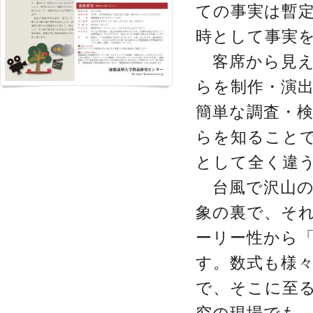
ての事実は暫
時として事実
客席から見え
らを制作・演
簡単な調査・
らを知ること
として全く違
台風で沢山の
象の裏で、そ
ーリー性から
す。数式も様
で、そこに至