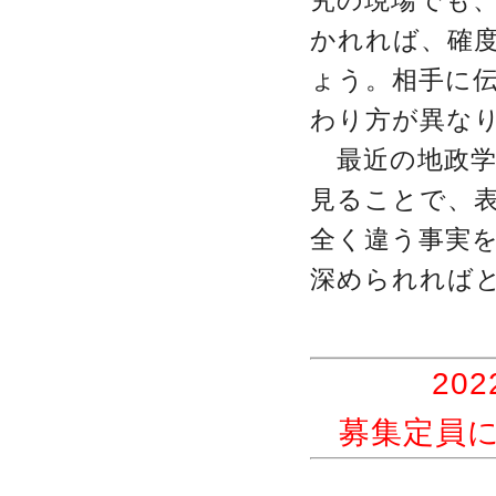
究の現場でも
かれれば、確
ょう。相手に
わり方が異な
最近の地政学
見ることで、
全く違う事実
深められれば
20
募集定員