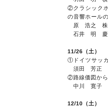
②クラシック
の音響ホール
原 浩之 株
石井 明 慶
11/26（土）
①ドイツサッ
須田 芳正 
②路線価図か
中川 寛子 
12/10（土）