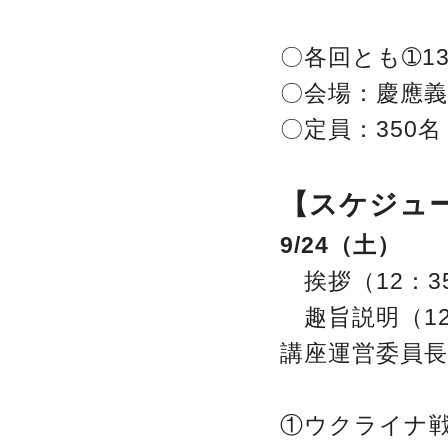
〇各回とも➀13:0
〇会場：慶應
〇定員：350
【スケジュ
9/24（土）
挨拶（12：3
趣旨説明（12
講座運営委員長
①ウクライナ