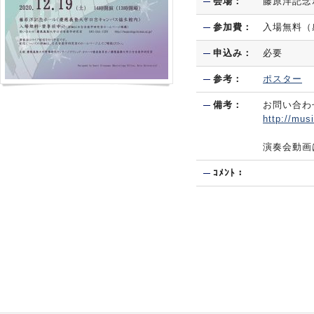
会場：
藤原洋記念
参加費：
入場無料（
申込み：
必要
参考：
ポスター
備考：
お問い合わせ
http://mus
演奏会動画
ｺﾒﾝﾄ：