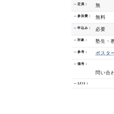
定員：
無
参加費：
無料
申込み：
必要
対象：
塾生・
参考：
ポスタ
備考：
問い合わせ先
ｺﾒﾝﾄ：