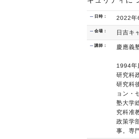
キュリティに
日時：
2022年
会場：
日吉キ
講師：
慶應義
1994
研究科
研究科
ョン・セ
塾大学
究科准教
政策学部
事。専