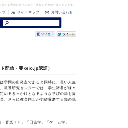
に関する大学内外との研究・教育の連携の一翼を担います。
ップ
サイトマップ
お問い合わせ
配信・要keio.jp認証）
は学問の出発点であると同時に、長い人生
。教養研究センターでは、学生諸君が様々
定めるきっかけとなるような学びの場を提
員、さらに教員同士が切磋琢磨する知の現
知・音楽ⅠⅡ」「日吉学」「ゲーム学」