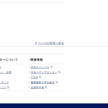
ページの先頭へ戻る
ターについて
関連情報
拶
日吉キャンパス
ョン・沿革
日吉メディアセンター
TTCK
スマップ
慶應義塾大学出版会
レット
文部科学省