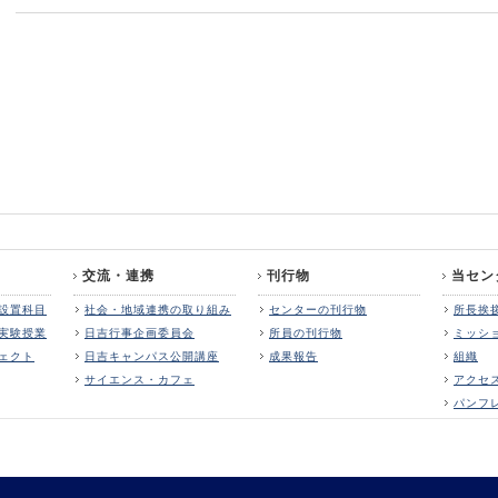
交流・連携
刊行物
当セン
設置科目
社会・地域連携の取り組み
センターの刊行物
所長挨
実験授業
日吉行事企画委員会
所員の刊行物
ミッシ
ェクト
日吉キャンパス公開講座
成果報告
組織
サイエンス・カフェ
アクセ
パンフ