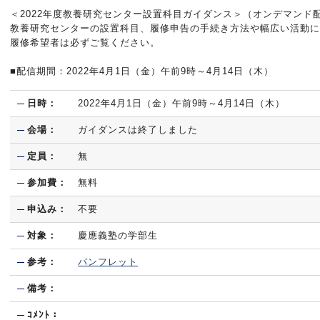
＜2022年度教養研究センター設置科目ガイダンス＞（オンデマンド配信・
教養研究センターの設置科目、履修申告の手続き方法や幅広い活動に
履修希望者は必ずご覧ください。
■配信期間：2022年4月1日（金）午前9時～4月14日（木）
日時：
2022年4月1日（金）午前9時～4月14日（木）
会場：
ガイダンスは終了しました
定員：
無
参加費：
無料
申込み：
不要
対象：
慶應義塾の学部生
参考：
パンフレット
備考：
ｺﾒﾝﾄ：