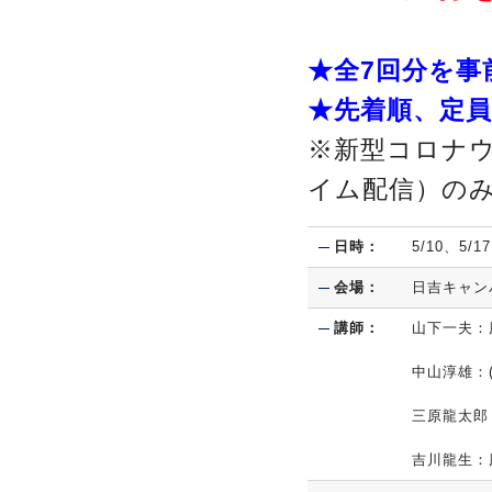
★全7回分を事
★先着順、定員
※新型コロナ
イム配信）の
日時：
5/10、5/1
会場：
日吉キャン
講師：
山下一夫：
中山淳雄：(
三原龍太郎
吉川龍生：