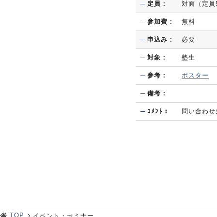
定員：
対面（定員
参加費：
無料
申込み：
必要
対象：
塾生
参考：
ポスター
備考：
ｺﾒﾝﾄ：
問い合わせ先 t
TOP
イベント・セミナー