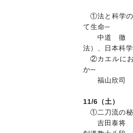
①法と科学の
て生命─
中道 徹 弁
法）、日本科
②カエルにお
か─
福山欣司 慶
11/6（土）
①二刀流の秘
吉田泰将 慶