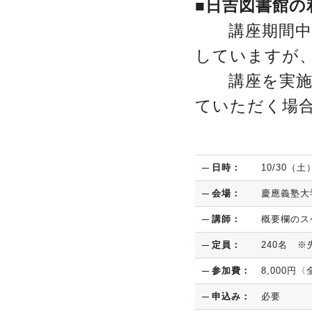
■日吉図書館の
講座期間中、
していますが
講座を実施す
ていただく場
日時：
10/30（土
会場：
慶應義塾大
講師：
概要欄のス
定員：
240名 
参加費：
8,000円
申込み：
必要