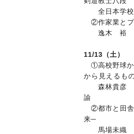
剣道教士八段
全日本学校剣
②作家業とプ
逸木 裕 
11/13（土）
①高校野球か
から見えるもの
森林貴彦 慶
諭
②都市と田舎
来─
馬場未織 N