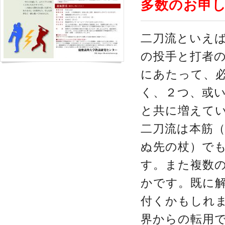
多数のお申
二刀流といえ
の投手と打者
にあたって、
く、２つ、或
と共に増えて
二刀流は本筋
ぬ先の杖）で
す。また複数
かです。既に
付くかもしれ
界からの転用