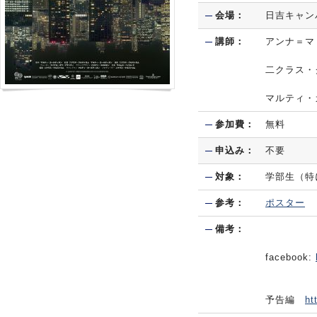
会場：
日吉キャン
講師：
アンナ＝マ
二クラス・
マルティ・
参加費：
無料
申込み：
不要
対象：
学部生（特
参考：
ポスター
備考：
facebook:
予告編
ht