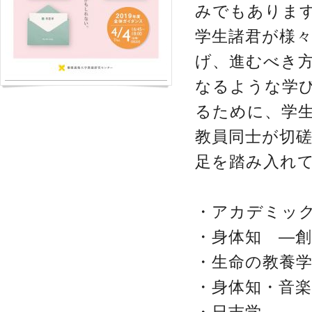
みでもありま
学生諸君が様
げ、進むべき
なるような学
るために、学
教員同士が切
足を踏み入れ
・アカデミッ
・身体知 ―
・生命の教養
・身体知・音楽