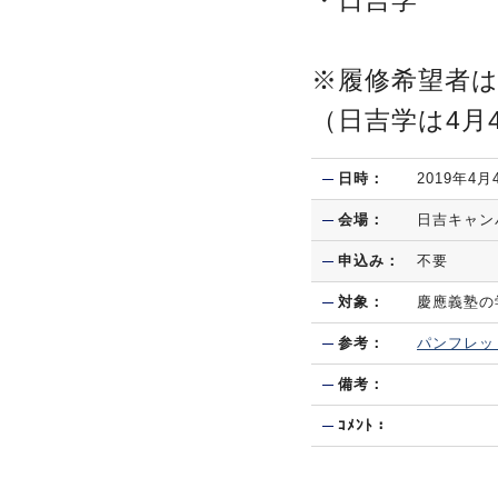
・日吉学
※履修希望者
（日吉学は4月
日時：
2019年4月
会場：
日吉キャン
申込み：
不要
対象：
慶應義塾の
参考：
パンフレッ
備考：
ｺﾒﾝﾄ：