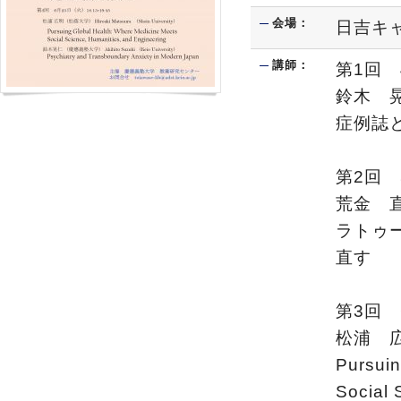
会場：
日吉キ
講師：
第1回 
鈴木 晃仁
症例誌
第2回 
荒金 直人
ラトゥ
直す
第3回 
松浦 広明
Pursuin
Social 