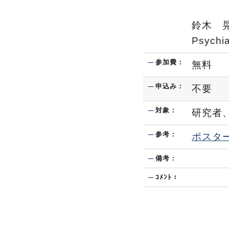
鈴木 晃仁
Psychia
参加費：
無料
申込み：
不要
対象：
研究者
参考：
ポスタ
備考：
ｺﾒﾝﾄ：