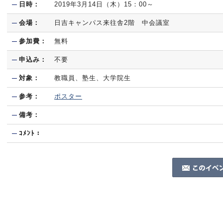
日時：
2019年3月14日（木）15：00～
会場：
日吉キャンパス来往舎2階 中会議室
参加費：
無料
申込み：
不要
対象：
教職員、塾生、大学院生
参考：
ポスター
備考：
ｺﾒﾝﾄ：