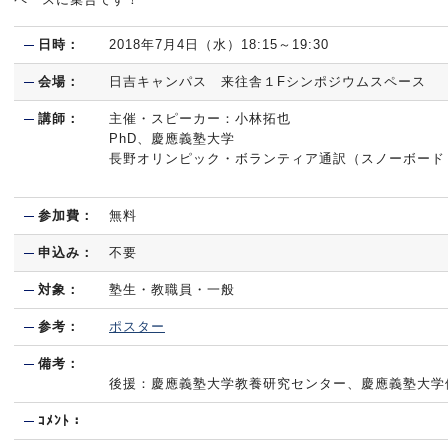
日時：
2018年7月4日（水）18:15～19:30
会場：
日吉キャンパス 来往舎１Fシンポジウムスペース
講師：
主催・スピーカー：小林拓也
PhD、慶應義塾大学
長野オリンピック・ボランティア通訳（スノーボード
参加費：
無料
申込み：
不要
対象：
塾生・教職員・一般
参考：
ポスター
備考：
後援：慶應義塾大学教養研究センター、慶應義塾大学体育研
ｺﾒﾝﾄ：