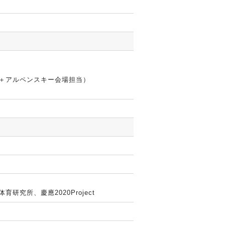
＋アルペンスキー会場担当）
究所、慶應2020Project