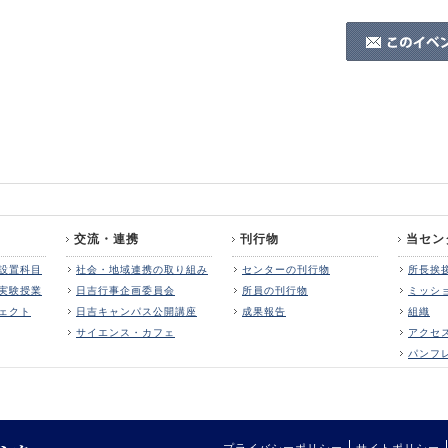
交流・連携
刊行物
当セン
設置科目
社会・地域連携の取り組み
センターの刊行物
所長挨
実験授業
日吉行事企画委員会
所員の刊行物
ミッシ
ェクト
日吉キャンパス公開講座
成果報告
組織
サイエンス・カフェ
アクセ
パンフ