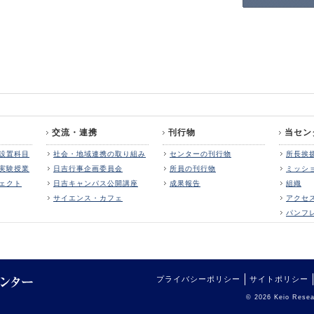
交流・連携
刊行物
当セン
設置科目
社会・地域連携の取り組み
センターの刊行物
所長挨
実験授業
日吉行事企画委員会
所員の刊行物
ミッシ
ェクト
日吉キャンパス公開講座
成果報告
組織
サイエンス・カフェ
アクセ
パンフ
プライバシーポリシー
サイトポリシー
© 2026 Keio Resear