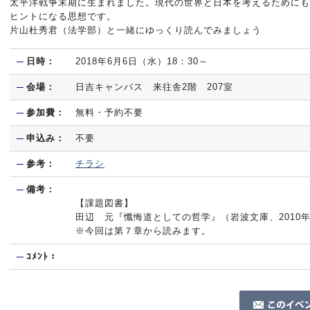
太平洋戦争末期に生まれました。現代の世界と日本を考えるためにも
ヒントになる思想です。
片山杜秀君（法学部）と一緒にゆっくり読んでみましょう
日時：
2018年6月6日（水）18：30～
会場：
日吉キャンパス 来往舎2階 207室
参加費：
無料・予約不要
申込み：
不要
参考：
チラシ
備考：
【課題図書】
田辺 元『懺悔道としての哲学』（岩波文庫、2010
※今回は第７章から読みます。
ｺﾒﾝﾄ：