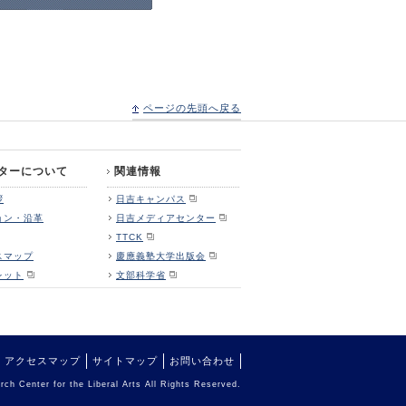
ページの先頭へ戻る
ターについて
関連情報
拶
日吉キャンパス
ョン・沿革
日吉メディアセンター
TTCK
スマップ
慶應義塾大学出版会
レット
文部科学省
アクセスマップ
サイトマップ
お問い合わせ
ch Center for the Liberal Arts All Rights Reserved.