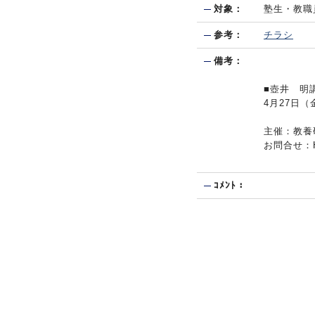
対象：
塾生・教職
参考：
チラシ
備考：
■壺井 明
4月27日
主催：教養
お問合せ：HA
ｺﾒﾝﾄ：