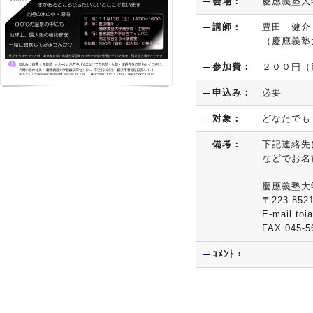
会場：
慶應義塾大
講師：
豊田 健介
（慶應義塾
参加費：
２００円（
申込み：
必要
対象：
どなたでも
備考：
下記連絡先
などでお名
慶應義塾大
〒223-8
E-mail toi
FAX 045-5
ｺﾒﾝﾄ：