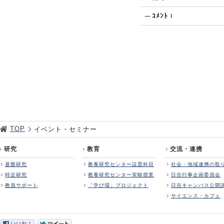
ｺﾒﾝﾄ：
TOP
イベント・セミナー
研究
教育
交流・連携
基盤研究
教養研究センター設置科目
社会・地域連携の取
特定研究
教養研究センター実験授業
日吉行事企画委員会
教員サポート
「学び場」プロジェクト
日吉キャンパス公開
サイエンス・カフェ