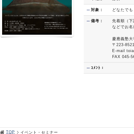
対象：
どなたでも
備考：
先着順（下
などでお名
慶應義塾大
〒223-8
E-mail toi
FAX 045-5
ｺﾒﾝﾄ：
TOP
イベント・セミナー