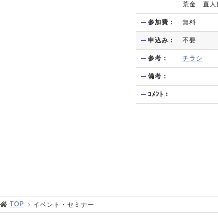
荒金 直人
参加費：
無料
申込み：
不要
参考：
チラシ
備考：
ｺﾒﾝﾄ：
TOP
イベント・セミナー