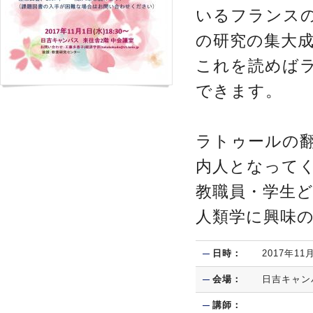
いるフランス
の研究の集大
これを読めば
できます。
ラトゥールの
内人となって
教職員・学生
人類学に興味の
日時：
2017年11
会場：
日吉キャン
講師：