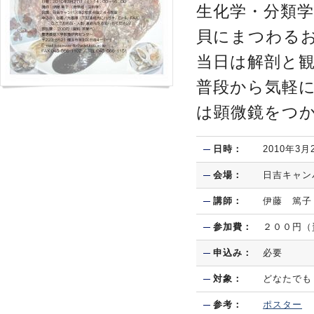
生化学・分類
貝にまつわる
当日は解剖と
普段から気軽
は顕微鏡をつ
日時：
2010年3
会場：
日吉キャン
講師：
伊藤 篤子
参加費：
２００円（
申込み：
必要
対象：
どなたでも
参考：
ポスター