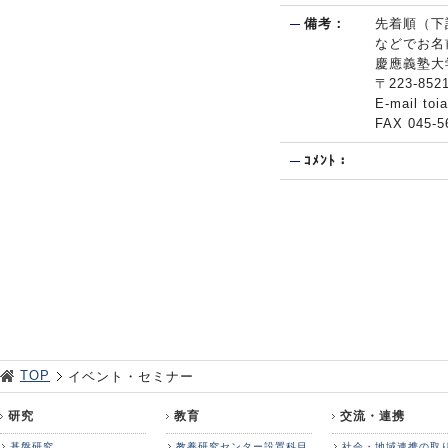
備考：
先着順（下
などでお名
慶應義塾大
〒223-8
E-mail toi
FAX 045-5
ｺﾒﾝﾄ：
TOP
イベント・セミナー
研究
教育
交流・連携
基盤研究
教養研究センター設置科目
社会・地域連携の取