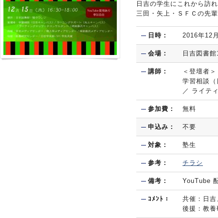
日吉の学生にこれから訪れ
三田・矢上・ＳＦＣの先輩
日時：
2016年12
会場：
日吉図書館
講師：
＜登壇者＞
学習相談（
／ ライテ
参加費：
無料
申込み：
不要
対象：
塾生
参考：
チラシ
備考：
YouTub
ｺﾒﾝﾄ：
共催：日吉
後援：教養