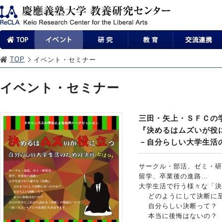
TOP
イベント・セミナー
イベント・セミナー
三田・矢上・ＳＦＣの
『決めるはムズいが役
－自分らしい大学生活
サークル・部活、ゼミ・研
留学、卒業後の進路…
大学生活で行う様々な「決
どのようにして決断に至
自分らしい決断って？
本当に後悔はないの？