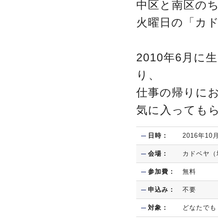
中区と南区のち
火曜日の「カ
2010年6月
り、
仕事の帰りに
気に入っても
日時：
2016年1
会場：
カドベヤ（
参加費：
無料
申込み：
不要
対象：
どなたでも