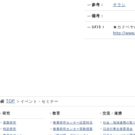
参考：
チラシ
備考：
ｺﾒﾝﾄ：
★カドベヤ
http://www
TOP
イベント・セミナー
研究
教育
交流・連携
基盤研究
教養研究センター設置科目
社会・地域連携の取
特定研究
教養研究センター実験授業
日吉行事企画委員会