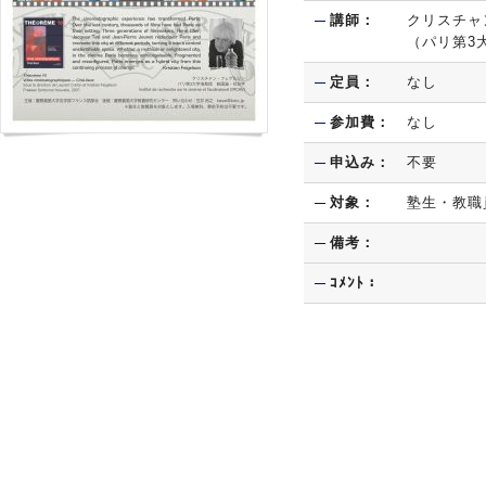
講師：
クリスチャ
（パリ第3
定員：
なし
参加費：
なし
申込み：
不要
対象：
塾生・教職
備考：
ｺﾒﾝﾄ：