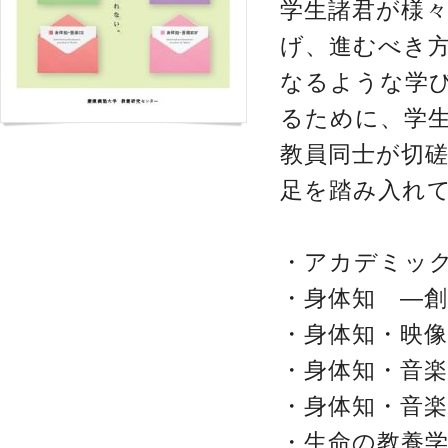
学生諸君が様
げ、進むべき
なるような学
るために、学
教員同士が切
足を踏み入れ
・アカデミッ
・身体知 ―
・身体知・映像
・身体知・音楽
・身体知・音楽
・生命の教養