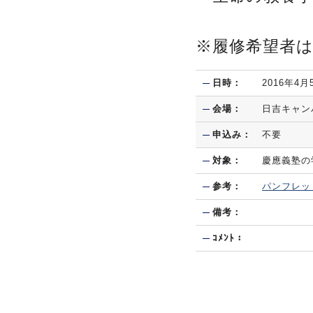
※履修希望者
日時：
2016年4月
会場：
日吉キャン
申込み：
不要
対象：
慶應義塾の
参考：
パンフレッ
備考：
ｺﾒﾝﾄ：