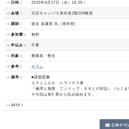
日時：
2016年4月27日（水）18:30～
会場：
日吉キャンパス来往舎2階209教室
講師：
渡名 喜庸哲 氏（商学部）
参加費：
無料
申込み：
不要
対象：
教職員・塾生
参考：
チラシ
備考：
■課題図書
エマニュエル・レヴィナス著
『倫理と無限 フィリップ・ネモとの対話』（ちくま学芸
※今回は第4 章から読み始めます。
ｺﾒﾝﾄ：