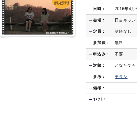
日時：
2016年4月
会場：
日吉キャン
定員：
制限なし
参加費：
無料
申込み：
不要
対象：
どなたでも
参考：
チラシ
備考：
ｺﾒﾝﾄ：