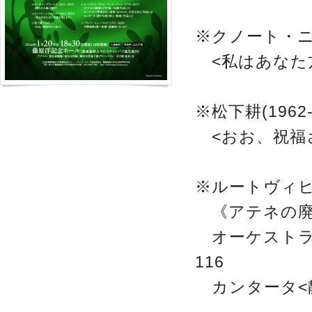
※クノート・ニー
<私はあなた
※松下耕(1962-
<おお、祝福
※ルートヴィヒ・
《アテネの廃墟
オーケストラ
116
カンタータ<静