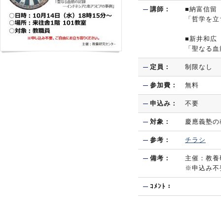
講師：
■納富信留
「哲学を立
■新井和広
「聖なる血
定員：
制限なし
参加費：
無料
申込み：
不要
対象：
慶應義塾の
参考：
チラシ
備考：
主催：教養
※申込み不
ｺﾒﾝﾄ：