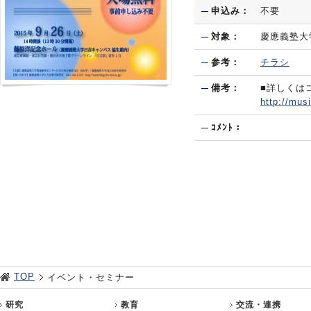
申込み：
不要
対象：
慶應義塾大
参考：
チラシ
備考：
■詳しくは
http://mus
ｺﾒﾝﾄ：
TOP
イベント・セミナー
研究
教育
交流・連携